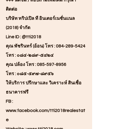
+++ นัดชม / สอบถามเพิ่มเติม กรุณา
ติดต่อ
บริษัท ทริปเปิล ที อินเตอร์เนชั่นแนล
(2018) จำกัด
Line ID : @tti2018
คุณ พัชรินทร์ (อ้อน) โทร :
084-289-5424
โทร : ๐๘๔-๒๘๙-๕๔๒๔
คุณ ปล้อง โทร :
085-597-8956
โทร : ๐๘๕-๕๙๗-๘๙๕๖
ให้บริการ ปรึกษาและ วิเคราะห์ สินเชื่อ
ธนาคารฟรี
FB :
www.facebook.com/tti2018realestat
e