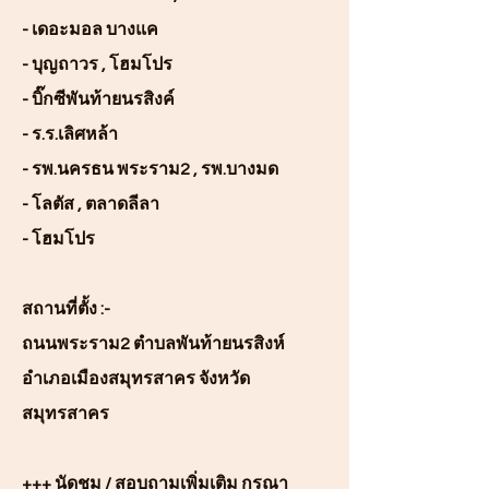
- เดอะมอล บางแค
- บุญถาวร , โฮมโปร
- บิ๊กซีพันท้ายนรสิงค์
- ร.ร.เลิศหล้า
- รพ.นครธน พระราม2 , รพ.บางมด
- โลตัส , ตลาดลีลา
- โฮมโปร
สถานที่ตั้ง :-
ถนนพระราม2 ตำบลพันท้ายนรสิงห์
อำเภอเมืองสมุทรสาคร จังหวัด
สมุทรสาคร
+++ นัดชม / สอบถามเพิ่มเติม กรุณา